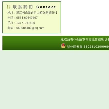
地址：浙江省余姚市竹山桥张巷潭56-1
电话：0574-62649867
手机：13777041829
邮箱：569984480@qq.com
版权所有©余姚市高杰流体控制
浙公网安备 330281020006