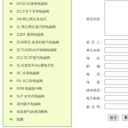
DF(ZCK)液用电磁阀
ZCLF水下专用电磁阀
2W 两口两位直动式
留言内容：
2L 两口两位蒸汽型电磁阀
ZQDF 通用电磁阀
ZCM零压 差系列煤气电磁阀
留 言 人：
ZCT(JOIISA)不锈钢电磁阀
单位名称：
ZCZ ZCZP蒸汽电磁阀
地 址：
SLA(老型号SA)通电开型
邮 编：
SC 水用电磁阀
电 话：
PU 大口径电磁阀
传 真：
DFM 电磁脉冲阀
移动电话：
SLP 先导式电磁阀
电子邮箱：
系列膜片电磁阀
验 证 码：
供应燃气快速切断阀
线圈